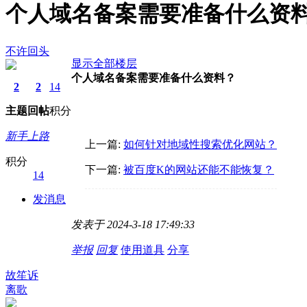
个人域名备案需要准备什么资
不许回头
显示全部楼层
个人域名备案需要准备什么资料？
2
2
14
主题
回帖
积分
新手上路
上一篇:
如何针对地域性搜索优化网站？
积分
下一篇:
被百度K的网站还能不能恢复？
14
发消息
发表于 2024-3-18 17:49:33
举报
回复
使用道具
分享
故笙诉
离歌