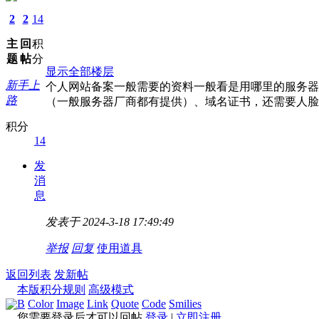
2
2
14
主
回
积
题
帖
分
显示全部楼层
新手上
个人网站备案一般需要的资料一般看是用哪里的服务器
路
（一般服务器厂商都有提供）、域名证书，还需要人脸
积分
14
发
消
息
发表于 2024-3-18 17:49:49
举报
回复
使用道具
返回列表
发新帖
本版积分规则
高级模式
B
Color
Image
Link
Quote
Code
Smilies
您需要登录后才可以回帖
登录
|
立即注册