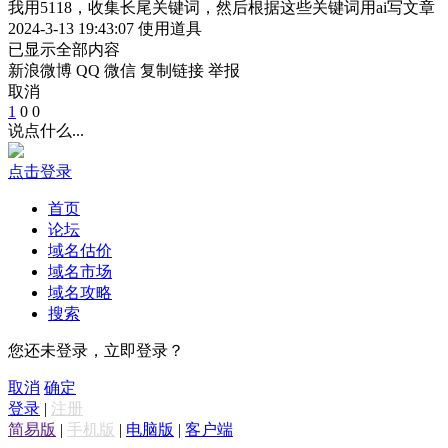
我用5118，收集长尾关键词，然后根据这些关键词用ai写文章
2024-3-13 19:43:07
使用道具
已显示全部内容
新浪微博
QQ
微信
复制链接
举报
取消
1
0
0
说点什么...
点击登录
首页
论坛
域名估价
域名市场
域名攻略
搜索
您还未登录，立即登录？
取消
确定
登录
|
注册
简易版
|
手机版
|
电脑版
|
客户端