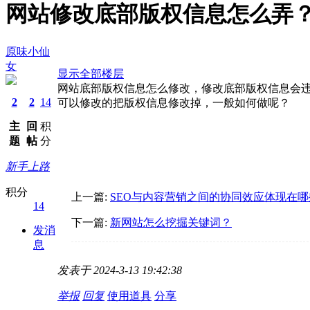
网站修改底部版权信息怎么弄
原味小仙
女
显示全部楼层
网站底部版权信息怎么修改，修改底部版权信息会
2
2
14
可以修改的把版权信息修改掉，一般如何做呢？
主
回
积
题
帖
分
新手上路
积分
上一篇:
SEO与内容营销之间的协同效应体现在
14
下一篇:
新网站怎么挖掘关键词？
发消
息
发表于 2024-3-13 19:42:38
举报
回复
使用道具
分享