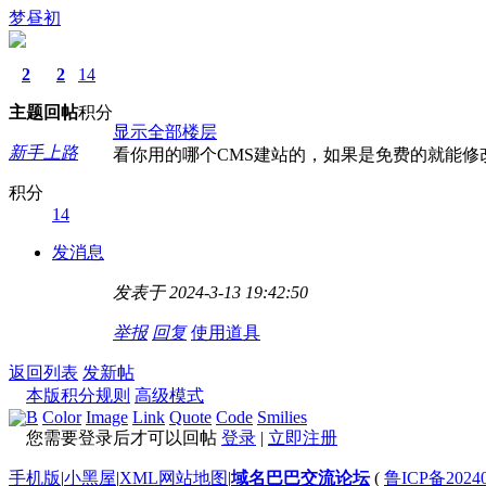
梦昼初
2
2
14
主题
回帖
积分
显示全部楼层
新手上路
看你用的哪个CMS建站的，如果是免费的就能修
积分
14
发消息
发表于 2024-3-13 19:42:50
举报
回复
使用道具
返回列表
发新帖
本版积分规则
高级模式
B
Color
Image
Link
Quote
Code
Smilies
您需要登录后才可以回帖
登录
|
立即注册
手机版
|
小黑屋
|
XML网站地图
|
域名巴巴交流论坛
(
鲁ICP备20240