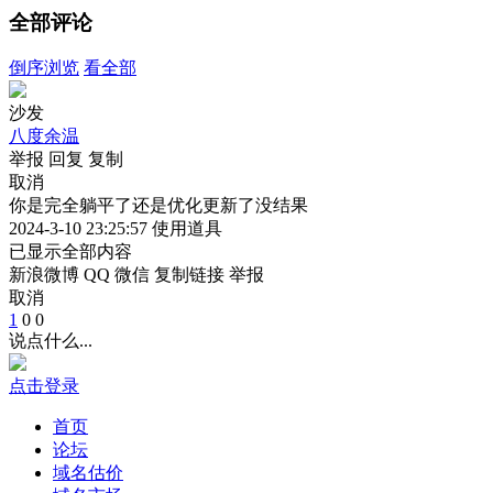
全部评论
倒序浏览
看全部
沙发
八度余温
举报
回复
复制
取消
你是完全躺平了还是优化更新了没结果
2024-3-10 23:25:57
使用道具
已显示全部内容
新浪微博
QQ
微信
复制链接
举报
取消
1
0
0
说点什么...
点击登录
首页
论坛
域名估价