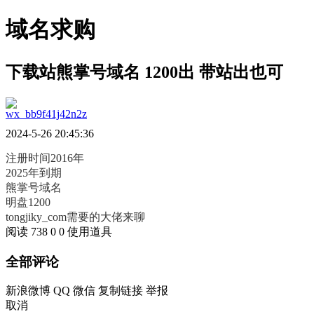
域名求购
下载站熊掌号域名 1200出 带站出也可
wx_bb9f41j42n2z
2024-5-26 20:45:36
注册时间2016年
2025年到期
熊掌号域名
明盘1200
tongjiky_com
需要的大佬来聊
阅读 738
0
0
使用道具
全部评论
新浪微博
QQ
微信
复制链接
举报
取消