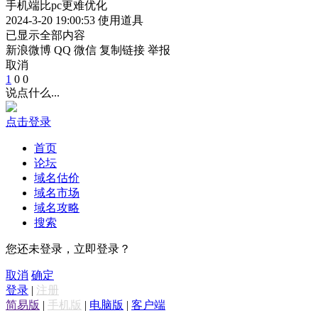
手机端比pc更难优化
2024-3-20 19:00:53
使用道具
已显示全部内容
新浪微博
QQ
微信
复制链接
举报
取消
1
0
0
说点什么...
点击登录
首页
论坛
域名估价
域名市场
域名攻略
搜索
您还未登录，立即登录？
取消
确定
登录
|
注册
简易版
|
手机版
|
电脑版
|
客户端