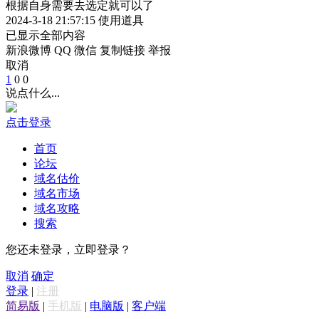
根据自身需要去选定就可以了
2024-3-18 21:57:15
使用道具
已显示全部内容
新浪微博
QQ
微信
复制链接
举报
取消
1
0
0
说点什么...
点击登录
首页
论坛
域名估价
域名市场
域名攻略
搜索
您还未登录，立即登录？
取消
确定
登录
|
注册
简易版
|
手机版
|
电脑版
|
客户端