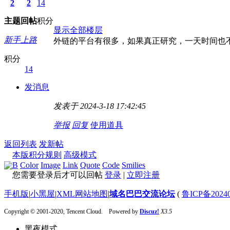
2
2
14
主题
回帖
积分
显示全部楼层
新手上路
外链的平台有很多，如果真正研究，一天时间也
积分
14
发消息
发表于 2024-3-18 17:42:45
举报
回复
使用道具
返回列表
发新帖
本版积分规则
高级模式
B
Color
Image
Link
Quote
Code
Smilies
您需要登录后才可以回帖
登录
|
立即注册
手机版
|
小黑屋
|
XML网站地图
|
域名巴巴交流论坛
(
鲁ICP备20240
Copyright © 2001-2020, Tencent Cloud. Powered by
Discuz!
X3.5
黑夜模式