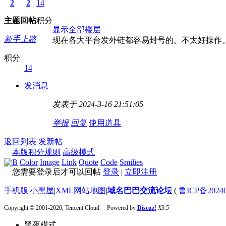
2
2
14
主题
回帖
积分
显示全部楼层
新手上路
现在各大平台发外链都容易封号的。不太好操作
积分
14
发消息
发表于 2024-3-16 21:51:05
举报
回复
使用道具
返回列表
发新帖
本版积分规则
高级模式
B
Color
Image
Link
Quote
Code
Smilies
您需要登录后才可以回帖
登录
|
立即注册
手机版
|
小黑屋
|
XML网站地图
|
域名巴巴交流论坛
(
鲁ICP备20240
Copyright © 2001-2020, Tencent Cloud. Powered by
Discuz!
X3.5
黑夜模式