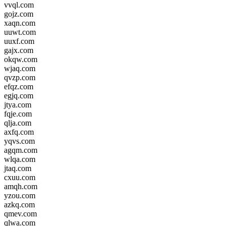
vvql.com
gojz.com
xaqn.com
uuwt.com
uuxf.com
gajx.com
okqw.com
wjaq.com
qvzp.com
efqz.com
egjq.com
jtya.com
fqje.com
qlja.com
axfq.com
yqvs.com
agqm.com
wlqa.com
jtaq.com
cxuu.com
amqh.com
yzou.com
azkq.com
qmev.com
qlwa.com