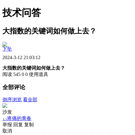
技术问答
大指数的关键词如何做上去？
下坠
2024-3-12 21:03:12
大指数的关键词如何做上去？
阅读 545
0
0
使用道具
全部评论
倒序浏览
看全部
沙发
ぃ疼痛的青春
举报
回复
复制
取消