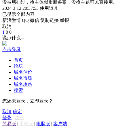
没被惩罚过，换主体就重新备案，没换主题可以直接用。
2024-3-12 20:37:53
使用道具
已显示全部内容
新浪微博
QQ
微信
复制链接
举报
取消
1
0
0
说点什么...
点击登录
首页
论坛
域名估价
域名市场
域名攻略
搜索
您还未登录，立即登录？
取消
确定
登录
|
注册
简易版
|
手机版
|
电脑版
|
客户端