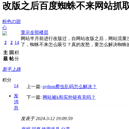
改版之后百度蜘蛛不来网站抓
粉色の甜
心
显示全部楼层
网站半月前进行改版过，自网站改版之后，网站流量
2
2
14
了，蜘蛛不来怎么吸引？真的发愁，要怎么解决蜘蛛
主
回
积
题
帖
分
新手上路
积分
14
上一篇:
python爬虫乱码怎么解决？
发
下一篇:
网站被k和买外链有关吗？
消
息
发表于 2024-3-12 19:09:59