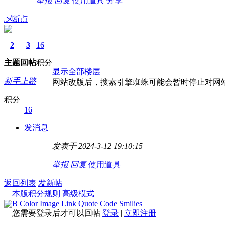
举报
回复
使用道具
分享
乄断点
2
3
16
主题
回帖
积分
显示全部楼层
新手上路
网站改版后，搜索引擎蜘蛛可能会暂时停止对网
积分
16
发消息
发表于 2024-3-12 19:10:15
举报
回复
使用道具
返回列表
发新帖
本版积分规则
高级模式
B
Color
Image
Link
Quote
Code
Smilies
您需要登录后才可以回帖
登录
|
立即注册