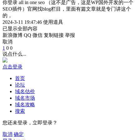
你登录 all in one seo （这不是广告，这是WP国外开发的一个
SEO插件）官网找blog栏目，里面有篇文章就是专门讲这个
的，
2024-3-11 19:47:46
使用道具
已显示全部内容
新浪微博
QQ
微信
复制链接
举报
取消
1
0
0
说点什么...
点击登录
首页
论坛
域名估价
域名市场
域名攻略
搜索
您还未登录，立即登录？
取消
确定