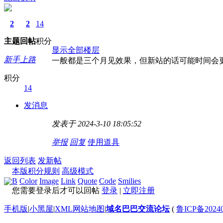
2
2
14
主题
回帖
积分
显示全部楼层
新手上路
一般都是三个月见效果，但新站的话可能时间会
积分
14
发消息
发表于 2024-3-10 18:05:52
举报
回复
使用道具
返回列表
发新帖
本版积分规则
高级模式
B
Color
Image
Link
Quote
Code
Smilies
您需要登录后才可以回帖
登录
|
立即注册
手机版
|
小黑屋
|
XML网站地图
|
域名巴巴交流论坛
(
鲁ICP备20240