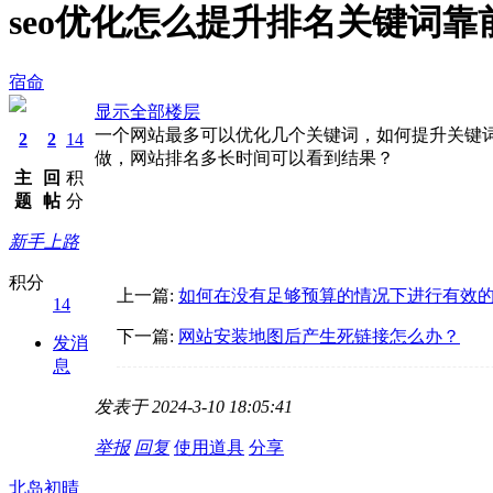
seo优化怎么提升排名关键词靠
宿命
显示全部楼层
一个网站最多可以优化几个关键词，如何提升关键
2
2
14
做，网站排名多长时间可以看到结果？
主
回
积
题
帖
分
新手上路
积分
上一篇:
如何在没有足够预算的情况下进行有效的
14
下一篇:
网站安装地图后产生死链接怎么办？
发消
息
发表于 2024-3-10 18:05:41
举报
回复
使用道具
分享
北岛初晴