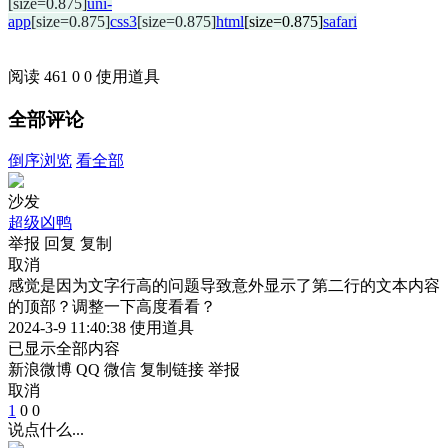
[size=0.875]
uni-
app
[size=0.875]
css3
[size=0.875]
html
[size=0.875]
safari
阅读 461
0
0
使用道具
全部评论
倒序浏览
看全部
沙发
超级凶鸭
举报
回复
复制
取消
感觉是因为文字行高的问题导致意外显示了第二行的文本内容
的顶部？调整一下高度看看？
2024-3-9 11:40:38
使用道具
已显示全部内容
新浪微博
QQ
微信
复制链接
举报
取消
1
0
0
说点什么...