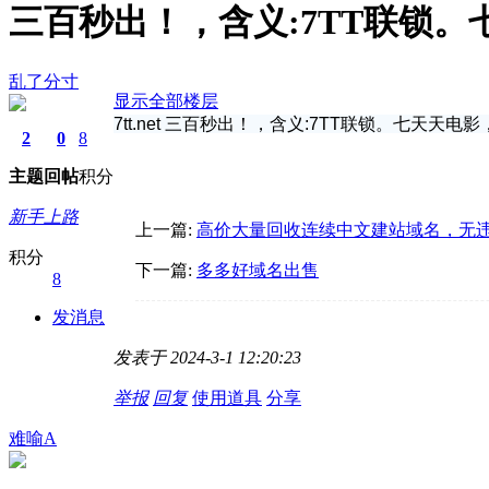
三百秒出！，含义:7TT联锁。
乱了分寸
显示全部楼层
7tt.net 三百秒出！，含义:7TT联锁。七天天电影
2
0
8
主题
回帖
积分
新手上路
上一篇:
高价大量回收连续中文建站域名，无
积分
下一篇:
多多好域名出售
8
发消息
发表于 2024-3-1 12:20:23
举报
回复
使用道具
分享
难喻A