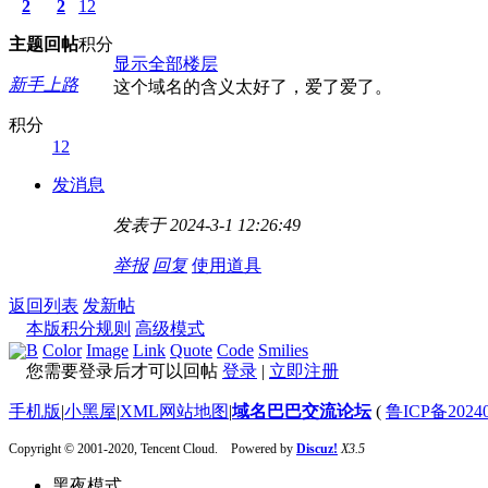
2
2
12
主题
回帖
积分
显示全部楼层
新手上路
这个域名的含义太好了，爱了爱了。
积分
12
发消息
发表于 2024-3-1 12:26:49
举报
回复
使用道具
返回列表
发新帖
本版积分规则
高级模式
B
Color
Image
Link
Quote
Code
Smilies
您需要登录后才可以回帖
登录
|
立即注册
手机版
|
小黑屋
|
XML网站地图
|
域名巴巴交流论坛
(
鲁ICP备20240
Copyright © 2001-2020, Tencent Cloud. Powered by
Discuz!
X3.5
黑夜模式