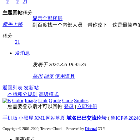
2
2
21
主题
回帖
积分
显示全部楼层
新手上路
到百度找一个内部人员，帮你改下，这是最简单
积分
21
发消息
发表于 2024-3-6 18:45:33
举报
回复
使用道具
返回列表
发新帖
本版积分规则
高级模式
B
Color
Image
Link
Quote
Code
Smilies
您需要登录后才可以回帖
登录
|
立即注册
手机版
|
小黑屋
|
XML网站地图
|
域名巴巴交流论坛
(
鲁ICP备20240
Copyright © 2001-2020, Tencent Cloud. Powered by
Discuz!
X3.5
黑夜模式