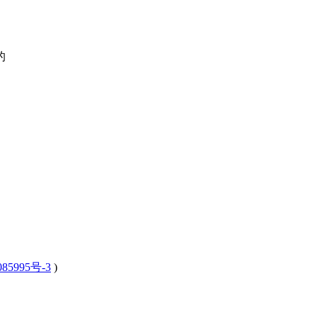
的
85995号-3
)