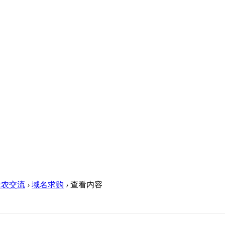
米农交流
›
域名求购
›
查看内容