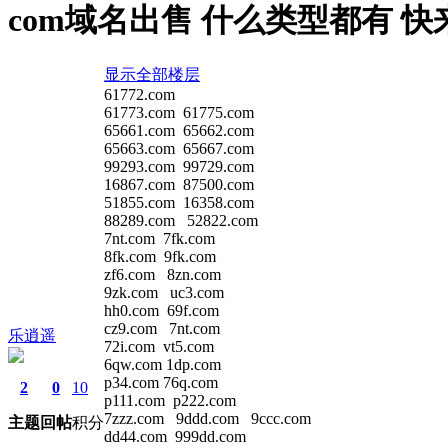
com域名出售 什么类型都有 快
显示全部楼层
61772.com
61773.com 61775.com
65661.com 65662.com
65663.com 65667.com
99293.com 99729.com
16867.com 87500.com
51855.com 16358.com
88289.com 52822.com
7nt.com 7fk.com
8fk.com 9fk.com
zf6.com 8zn.com
9zk.com uc3.com
hh0.com 69f.com
cz9.com 7nt.com
乐逍遥
72i.com vt5.com
6qw.com 1dp.com
p34.com 76q.com
2
0
10
p111.com p222.com
7zzz.com 9ddd.com 9ccc.com
主题
回帖
积分
dd44.com 999dd.com