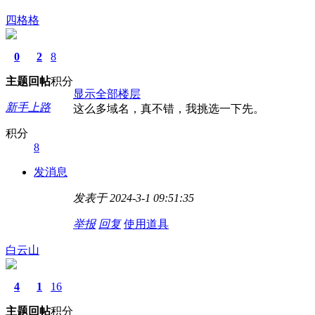
四格格
0
2
8
主题
回帖
积分
显示全部楼层
新手上路
这么多域名，真不错，我挑选一下先。
积分
8
发消息
发表于 2024-3-1 09:51:35
举报
回复
使用道具
白云山
4
1
16
主题
回帖
积分