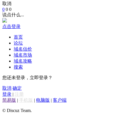
取消
0
0
0
说点什么...
点击登录
首页
论坛
域名估价
域名市场
域名攻略
搜索
您还未登录，立即登录？
取消
确定
登录
|
注册
简易版
|
手机版
|
电脑版
|
客户端
© Discuz Team.