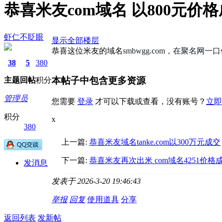
恭喜米友com域名 以800元价
虾仁不眨眼
显示全部楼层
恭喜这位米友的域名
smbwgg.com，在聚名
38
5
380
本帖子中包含更多资源
主题
回帖
积分
管理员
您需要
登录
才可以下载或查看，没有账号？
立即
积分
x
380
上一篇:
恭喜米友域名tanke.com以300万元成交
下一篇:
恭喜米友再次出米 com域名4251价格
发消息
发表于 2026-3-20 19:46:43
举报
回复
使用道具
分享
返回列表
发新帖