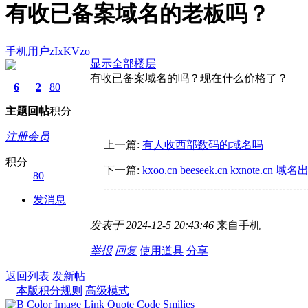
有收已备案域名的老板吗？
手机用户zIxKVzo
显示全部楼层
有收已备案域名的吗？现在什么价格了？
6
2
80
主题
回帖
积分
注册会员
上一篇:
有人收西部数码的域名吗
积分
下一篇:
kxoo.cn beeseek.cn kxnote.cn 域
80
发消息
发表于 2024-12-5 20:43:46
来自手机
举报
回复
使用道具
分享
返回列表
发新帖
本版积分规则
高级模式
B
Color
Image
Link
Quote
Code
Smilies