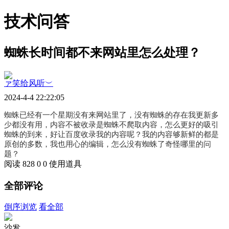
技术问答
蜘蛛长时间都不来网站里怎么处理？
ァ笑给风听︶
2024-4-4 22:22:05
蜘蛛已经有一个星期没有来网站里了，没有蜘蛛的存在我更新多
少都没有用，内容不被收录是蜘蛛不爬取内容，怎么更好的吸引
蜘蛛的到来，好让百度收录我的内容呢？我的内容够新鲜的都是
原创的多数，我也用心的编辑，怎么没有蜘蛛了奇怪哪里的问
题？
阅读 828
0
0
使用道具
全部评论
倒序浏览
看全部
沙发