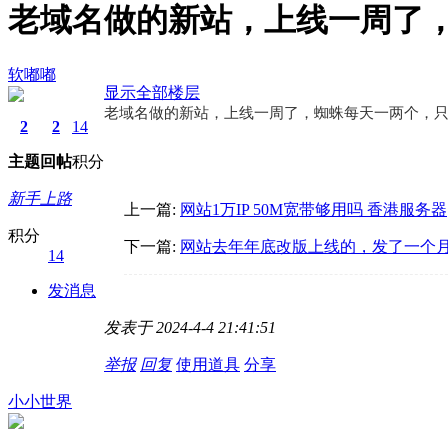
老域名做的新站，上线一周了
软嘟嘟
显示全部楼层
老域名做的新站，上线一周了，蜘蛛每天一两个，
2
2
14
主题
回帖
积分
新手上路
上一篇:
网站1万IP 50M宽带够用吗 香港服务器
积分
下一篇:
网站去年年底改版上线的，发了一个
14
发消息
发表于 2024-4-4 21:41:51
举报
回复
使用道具
分享
小小世界