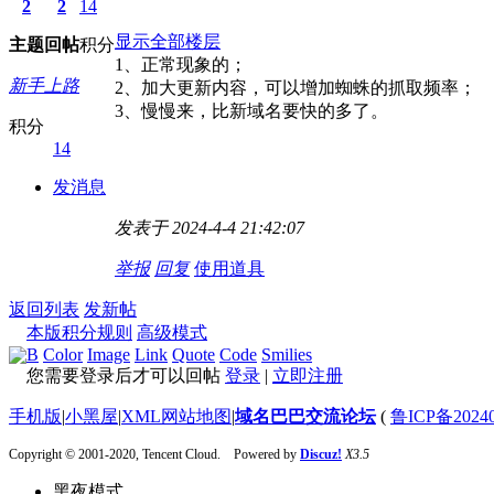
2
2
14
显示全部楼层
主题
回帖
积分
1、正常现象的；
新手上路
2、加大更新内容，可以增加蜘蛛的抓取频率；
3、慢慢来，比新域名要快的多了。
积分
14
发消息
发表于 2024-4-4 21:42:07
举报
回复
使用道具
返回列表
发新帖
本版积分规则
高级模式
B
Color
Image
Link
Quote
Code
Smilies
您需要登录后才可以回帖
登录
|
立即注册
手机版
|
小黑屋
|
XML网站地图
|
域名巴巴交流论坛
(
鲁ICP备20240
Copyright © 2001-2020, Tencent Cloud. Powered by
Discuz!
X3.5
黑夜模式