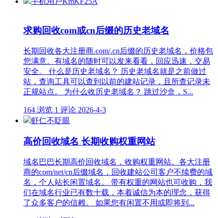
手机用户KmKF25A
求购回收com或cn后缀的历史老域名
长期回收各大注册商.com/.cn后缀的历史老域名，价格包
您满意。有域名的随时可以发来看看，回应迅速，交易
安全。 什么是历史老域名？ 历史老域名就是之前做过
站，查询工具可以查到以前的建站记录，且所查记录未
正规站点。 为什么收历史老域名？ 跳过沙盒，S...
164 浏览
1 评论
2026-4-3
虾仁不眨眼
高价回收域名 长期收购权重网站
域名巴巴长期高价回收域名，收购权重网站。各大注册
商的com/net/cn后缀域名，回收建站公司客户不续费的域
名，个人站长闲置域名。 带有权重的网站也可收购，我
们在域名行业已有数十载，本着诚信为本的理念，获得
了众多客户的信赖。 如果您有闲置不用或即将到...