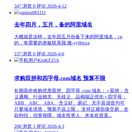
347 浏览
0 评论
2026-4-12
yangxu901111
去年四月，五月，备的阿里域名
大概就是这样，去年四五月份备下来的阿里域名，cn
的，有需要的老板联系我 微-yy90xxx
237 浏览
0 评论
2026-4-6
手机用户KmKF25A
求购双拼和四字母.com域名 预算不限
长期高价收购优质双拼、四字母 .com 域名： • 双拼：含
义通顺、行业相关、无歧义、品相端正优先 • 四字母：
ABB、ABC、ABA、含义好、易记、无不良谐音均可
只要域名优质，预算不设上限， 支持正规担保交易，全
款秒结，信誉保障。域名投资人、米友欢迎直...
208 浏览
1 评论
2026-4-3