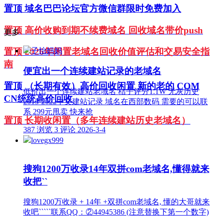
置顶
域名巴巴论坛官方微信群限时免费加入
置顶
高价收购到期不续费域名 回收域名带价push
更多
子怡妈妈
置顶
2026年闲置老域名回收价值评估和交易安全指
南
便宜出一个连续建站记录的老域名
置顶
（长期有效）高价回收闲置 新的老的 COM
低价出一个连续建站老域名 桔子评分1.1W 无灰历史
CN统统高价回收
2013-2022中文建站记录 域名在西部数码 需要的可以联
系 299元甩卖 快来抢
置顶
长期收闲置（多年连续建站历史老域名）
387 浏览
3 评论
2026-3-4
lovegx999
搜狗1200万收录14年双拼com老域名,懂得就来
收把``
搜狗1200万收录 + 14年 +双拼com老域名, 懂的大哥就来
收吧`````联系QQ：②44945386 (注意替换下第一个数字)