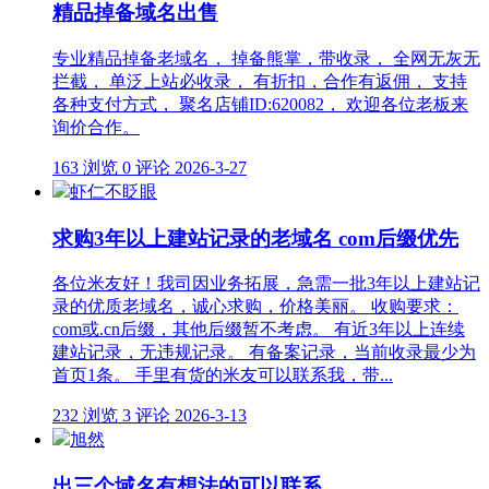
精品掉备域名出售
专业精品掉备老域名， 掉备熊掌，带收录， 全网无灰无
拦截， 单泛上站必收录， 有折扣，合作有返佣， 支持
各种支付方式， 聚名店铺ID:620082， 欢迎各位老板来
询价合作。
163 浏览
0 评论
2026-3-27
虾仁不眨眼
求购3年以上建站记录的老域名 com后缀优先
各位米友好！我司因业务拓展，急需一批3年以上建站记
录的优质老域名，诚心求购，价格美丽。 收购要求：
com或.cn后缀，其他后缀暂不考虑。 有近3年以上连续
建站记录，无违规记录。 有备案记录，当前收录最少为
首页1条。 手里有货的米友可以联系我，带...
232 浏览
3 评论
2026-3-13
旭然
出三个域名有想法的可以联系